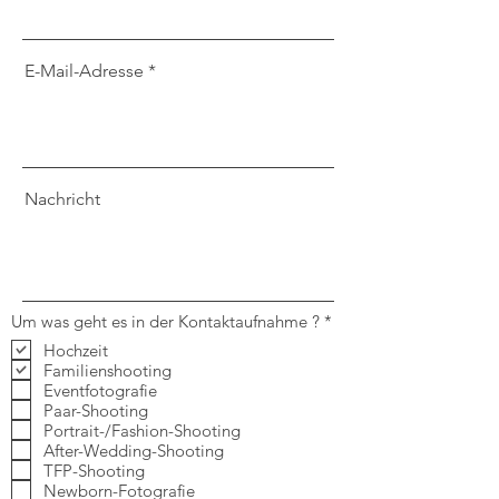
E-Mail-Adresse
Nachricht
P
Um was geht es in der Kontaktaufnahme ?
*
f
Hochzeit
l
Familienshooting
i
c
Eventfotografie
h
Paar-Shooting
t
Portrait-/Fashion-Shooting
f
After-Wedding-Shooting
e
TFP-Shooting
l
d
Newborn-Fotografie